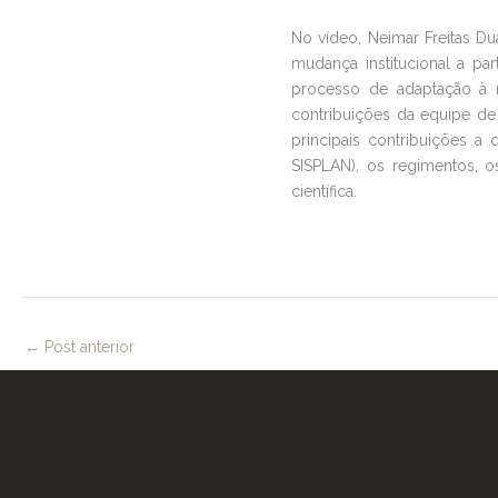
No vídeo, Neimar Freitas 
mudança institucional a par
processo de adaptação à 
contribuições da equipe d
principais contribuições a
SISPLAN), os regimentos, 
científica.
←
Post anterior