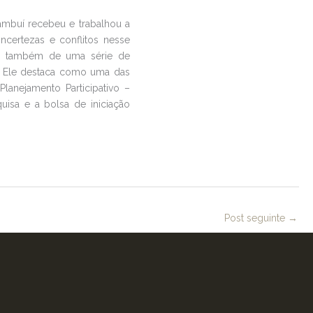
mbuí recebeu e trabalhou a
incertezas e conflitos nesse
da também de uma série de
. Ele destaca como uma das
lanejamento Participativo –
isa e a bolsa de iniciação
Post seguinte
→