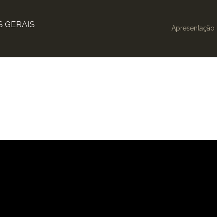
certeza, muito medo”.
S GERAIS
entrodememoria
Apresentação