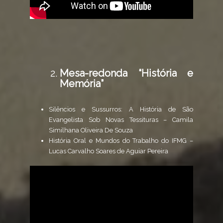
Mesa-redonda “História e
Memória”
Silêncios e Sussurros: A História de São
Evangelista Sob Novas Tessituras – Camila
Similhana Oliveira De Souza
História Oral e Mundos do Trabalho do IFMG –
Lucas Carvalho Soares de Aguiar Pereira