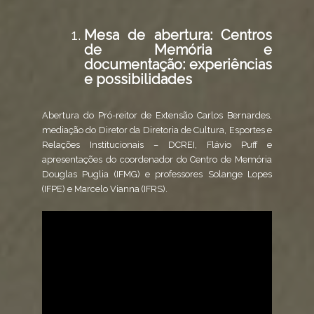
Mesa de abertura: Centros
de Memória e
documentação: experiências
e possibilidades
Abertura do Pró-reitor de Extensão Carlos Bernardes,
mediação do Diretor da Diretoria de Cultura, Esportes e
Relações Institucionais – DCREI, Flávio Puff e
apresentações do coordenador do Centro de Memória
Douglas Puglia (IFMG) e professores Solange Lopes
(IFPE) e Marcelo Vianna (IFRS).