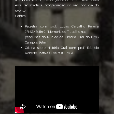
está registrada a programação do segundo dia do
evento.
Confira:
Palestra com prof. Lucas Carvalho Pereira
(IFMG/Betim): “Memória do Trabalho nas
pesquisas do Núcleo de História Oral do IFMG
Campus Betim”
Oficina sobre História Oral com prof. Fabrício
Roberto Costa e Oliveira (UEMG)