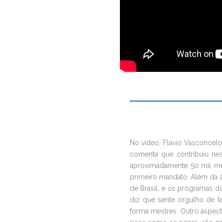
No vídeo, Flávio Vasconcel
comenta que contribuiu n
aproximadamente 50 mil met
primeiro mandato. Além da á
de Brasil, e os programas d
diz que sente orgulho de t
forma mestres. Outro aspec