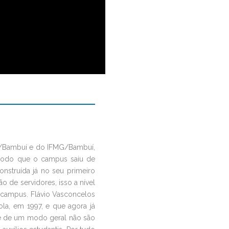
ET/Bambuí e do IFMG/Bambuí,
modo que o campus saiu de
nstruída já no seu primeiro
 de servidores, isso a nível
o campus. Flávio Vasconcelos
la, em 1997, e que agora já
ue de um modo geral não são