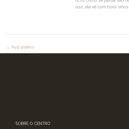
ricos como se pensa, são na
isso, ele vê com bons olhos 
←
Post anterior
SOBRE O CENTRO