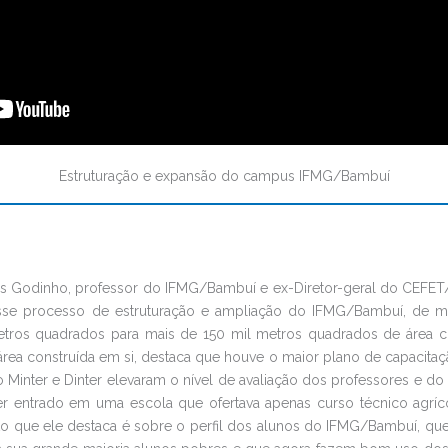
Estruturação e expansão do campus IFMG/Bambuí
os Godinho, professor do IFMG/Bambuí e ex-Diretor-geral do CEF
esse processo de estruturação e ampliação do IFMG/Bambuí, de 
ros quadrados para mais de 150 mil metros quadrados de área co
rea construída em si, destaca que houve o maior plano de capacitação
o Minter e Dinter elevaram o nível de avaliação dos professores e d
er entrado em uma escola que ofertava apenas curso técnico agríco
to que ele destaca é sobre o perfil dos alunos do IFMG/Bambuí, q