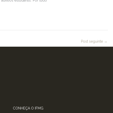
uxílios estudantis. Por tudo
Post seguinte
→
CONHEÇA O IFMG