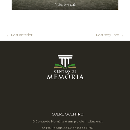
Preto, em 1946
←
Post anterior
Post seguinte
→
SOBRE O CENTRO
O Centro de Memória é um projeto institucional
da Pró-Reitoria de Extensão do IFMG