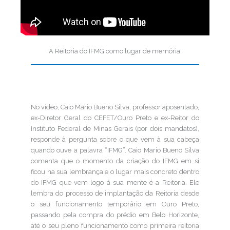
A Reitoria do IFMG como lugar de memória.
No vídeo, Caio Mario Bueno Silva, professor aposentado,
ex-Diretor Geral do CEFET/Ouro Preto e ex-Reitor do
Instituto Federal de Minas Gerais (por dois mandatos),
responde à pergunta sobre o que vem à sua cabeça
quando ouve a palavra “IFMG”. Caio Mario Bueno Silva
comenta que o momento da criação do IFMG em si
ficou na sua lembrança e o lugar mais concreto dentro
do IFMG que vem logo à sua mente é a Reitoria. Ele
lembra do processo de implantação da Reitoria desde
o seu funcionamento temporário em Ouro Preto,
passando pela compra do prédio em Belo Horizonte,
até o seu pleno funcionamento como primeira reitoria