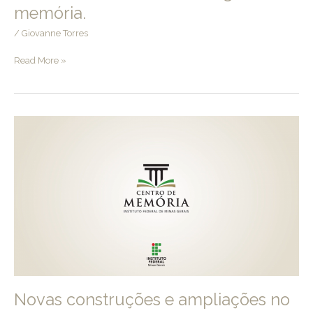
memória.
/
Giovanne Torres
A
Read More »
Reitoria
do
IFMG
como
lugar
de
memória.
Novas construções e ampliações no