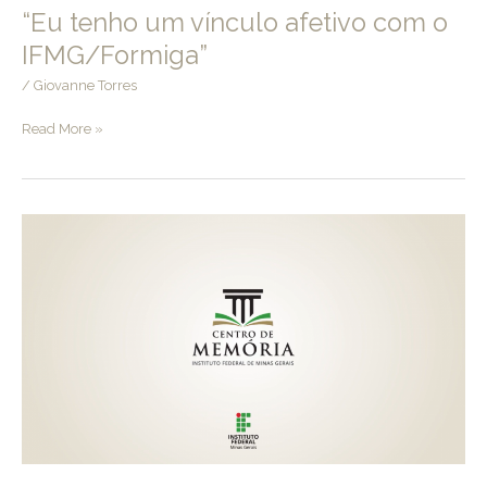
“Eu tenho um vínculo afetivo com o
IFMG/Formiga”
/
Giovanne Torres
“Eu
Read More »
tenho
um
vínculo
afetivo
com
o
IFMG/Formiga”