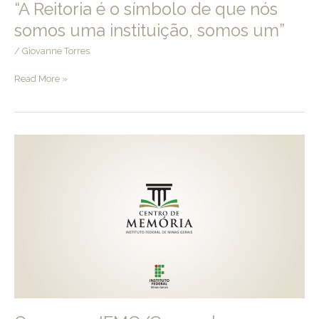
“A Reitoria é o símbolo de que nós
somos uma instituição, somos um”
/
Giovanne Torres
“A
Read More »
Reitoria
é
o
símbolo
de
que
nós
somos
uma
instituição,
somos
um”