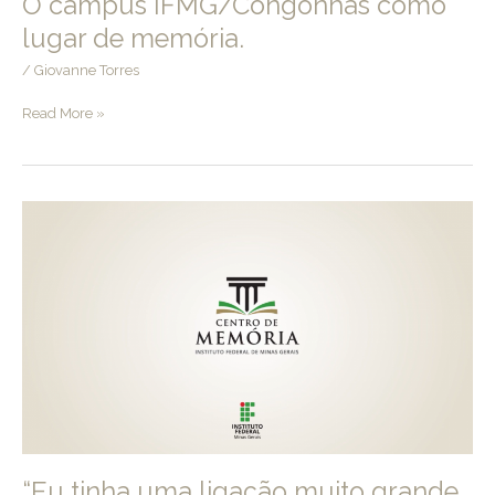
O campus IFMG/Congonhas como
lugar de memória.
/
Giovanne Torres
O
Read More »
campus
IFMG/Congonhas
como
lugar
de
memória.
“Eu tinha uma ligação muito grande