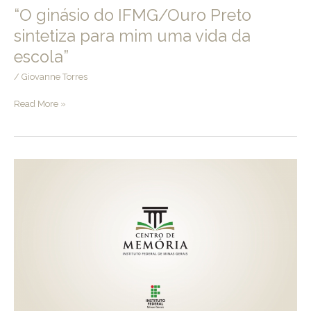
“O ginásio do IFMG/Ouro Preto
sintetiza para mim uma vida da
escola”
/
Giovanne Torres
“O
Read More »
ginásio
do
IFMG/Ouro
Preto
sintetiza
para
mim
uma
vida
da
escola”