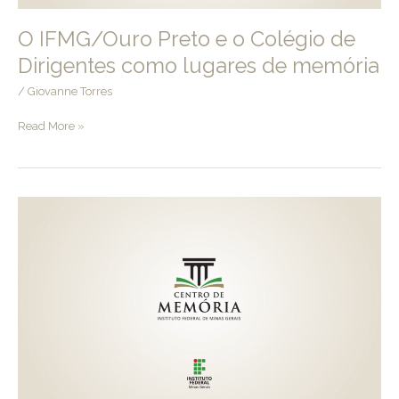
O IFMG/Ouro Preto e o Colégio de
Dirigentes como lugares de memória
/
Giovanne Torres
O
Read More »
IFMG/Ouro
Preto
e
o
Colégio
de
Dirigentes
como
lugares
de
memória