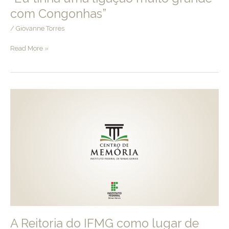
com Congonhas”
/
Giovanne Torres
“Eu
Read More »
tinha
uma
ligação
muito
grande
com
Congonhas”
A Reitoria do IFMG como lugar de