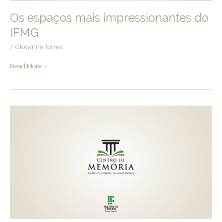
Os espaços mais impressionantes do
IFMG
/
Giovanne Torres
Os
Read More »
espaços
mais
impressionantes
do
IFMG