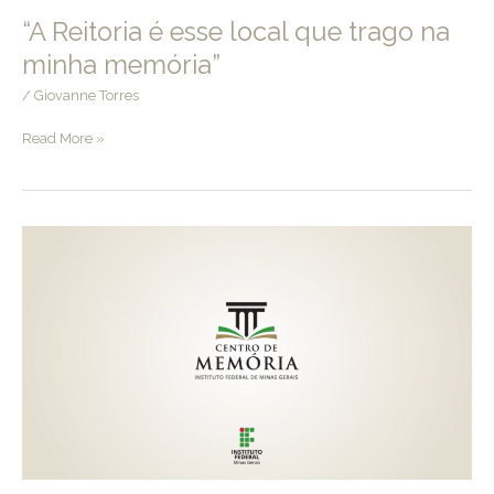
“A Reitoria é esse local que trago na
minha memória”
/
Giovanne Torres
“A
Read More »
Reitoria
é
esse
local
que
trago
na
minha
memória”