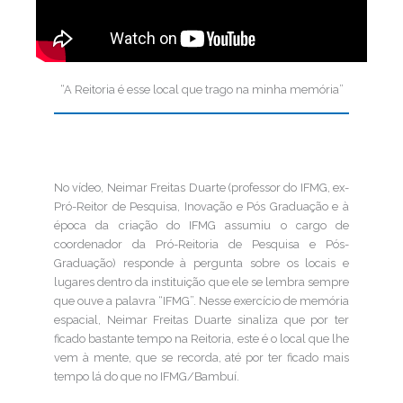
“A Reitoria é esse local que trago na minha memória”
No vídeo, Neimar Freitas Duarte (professor do IFMG, ex-
Pró-Reitor de Pesquisa, Inovação e Pós Graduação e à
época da criação do IFMG assumiu o cargo de
coordenador da Pró-Reitoria de Pesquisa e Pós-
Graduação) responde à pergunta sobre os locais e
lugares dentro da instituição que ele se lembra sempre
que ouve a palavra “IFMG”. Nesse exercício de memória
espacial, Neimar Freitas Duarte sinaliza que por ter
ficado bastante tempo na Reitoria, este é o local que lhe
vem à mente, que se recorda, até por ter ficado mais
tempo lá do que no IFMG/Bambuí.