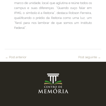
marco de unidade, local que aglutina e reúne todos os
campus e suas diferenças. “Quando ouço falar em
IFMG, o símbolo é a Reitoria”, destaca Robson Ferreira,
qualificando o prédio da Reitoria como uma luz, um
“farol para nos lembrar de que somos um Instituto
Federal”.
←
Post anterior
Post seguinte
→