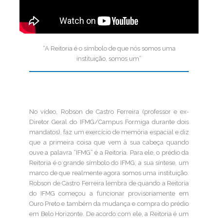
“A Reitoria é o símbolo de que nós somos uma
instituição, somos um”
No vídeo, Robson de Castro Ferreira (professor e ex-
Diretor Geral do IFMG/Campus Formiga durante dois
mandatos), faz um exercício de memória espacial e diz
que a primeira coisa que vem à sua cabeça quando
ouve a palavra “IFMG” é a Reitoria. Para ele, o prédio da
Reitoria é o grande símbolo do IFMG, a sua síntese, um
marco de que realmente agora somos uma instituição.
Robson de Castro Ferreira lembra de quando a Reitoria
do IFMG começou a funcionar provisoriamente em
Ouro Preto e também da mudança e compra do prédio
em Belo Horizonte. De acordo com ele, a Reitoria é um