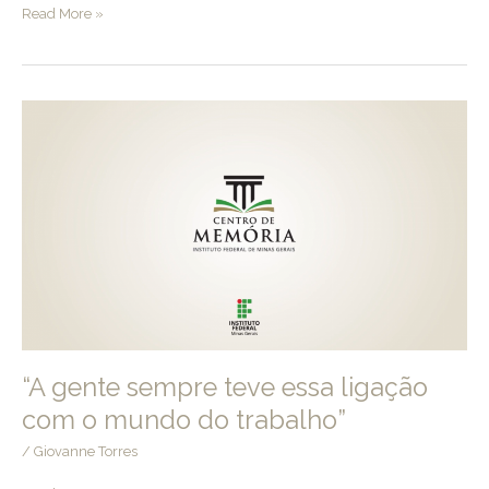
Ganhos
Read More »
da
formação
técnica
“A gente sempre teve essa ligação
com o mundo do trabalho”
/
Giovanne Torres