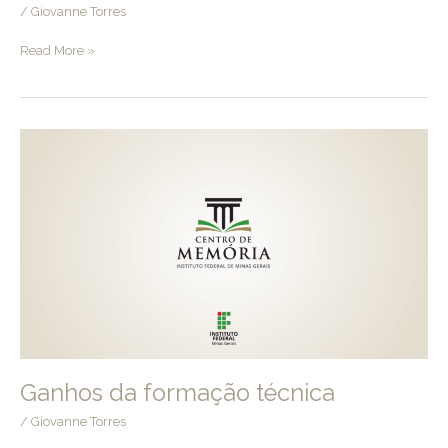
/
Giovanne Torres
“Eu
Read More »
acredito
nesse
ensino,
nesse
aprendizado
mais
humano”
Ganhos da formação técnica
/
Giovanne Torres