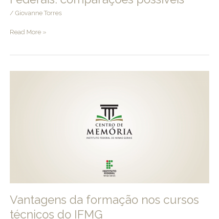
/
Giovanne Torres
Os
Read More »
Liceus
da
França
e
os
Institutos
Federais:
comparações
possíveis
Vantagens da formação nos cursos
técnicos do IFMG