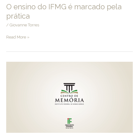
O ensino do IFMG é marcado pela
prática
/
Giovanne Torres
O
Read More »
ensino
do
IFMG
é
marcado
pela
prática