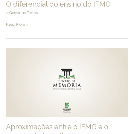
O diferencial do ensino do IFMG
/
Giovanne Torres
O
Read More »
diferencial
do
ensino
do
IFMG
Aproximações entre o IFMG e o