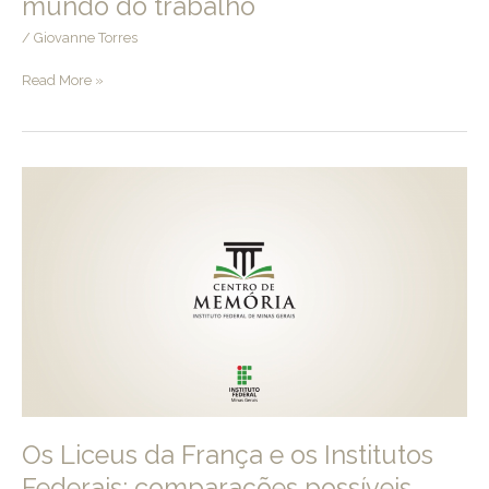
mundo do trabalho
/
Giovanne Torres
Aproximações
Read More »
entre
o
IFMG
e
o
mundo
do
trabalho
Os Liceus da França e os Institutos
Federais: comparações possíveis