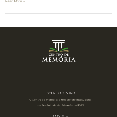
“A
Read More »
gente
sempre
teve
essa
ligação
com
o
mundo
do
trabalho”
SOBRE O CENTRO
O Centro de Memória é um projeto institucional
da Pró-Reitoria de Extensão do IFMG
CONTATO