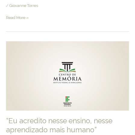
/
Giovanne Torres
Vantagens
Read More »
da
formação
nos
cursos
técnicos
do
IFMG
“Eu acredito nesse ensino, nesse
aprendizado mais humano”