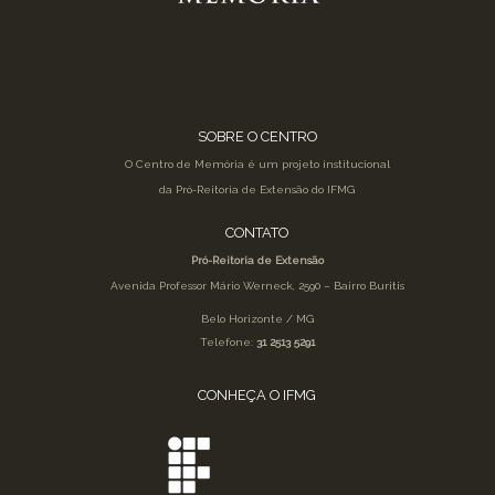
SOBRE O CENTRO
O Centro de Memória é um projeto institucional
da Pró-Reitoria de Extensão do IFMG
CONTATO
Pró-Reitoria de Extensão
Avenida Professor Mário Werneck, 2590 – Bairro Buritis
Belo Horizonte / MG
Telefone:
31 2513 5291
CONHEÇA O IFMG