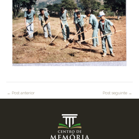
←
Post anterior
Post seguinte
→