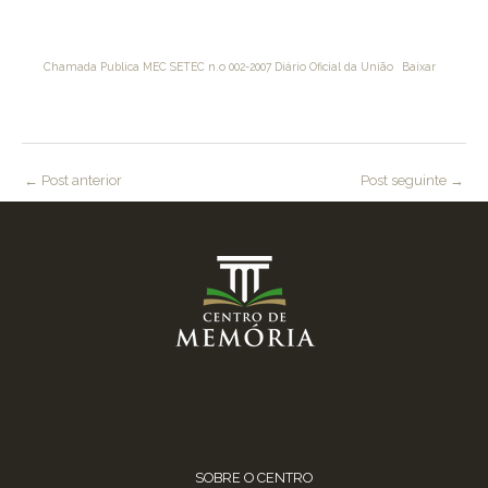
Chamada Publica MEC SETEC n.o 002-2007 Diário Oficial da União
Baixar
←
Post anterior
Post seguinte
→
SOBRE O CENTRO